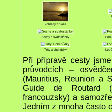
Pohledy z pláže
Sochy a svatostánky
Pod 
Trhy a obchůdky
Lodě
Při přípravě cesty jsme 
průvodcích – osvědče
(Mauritius, Reunion a 
Guide de Routard (
francouzsky) a samozřej
Jedním z mnoha často 