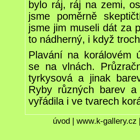
bylo ráj, ráj na zemi, os
jsme poměrně skeptičt
jsme jim museli dát za 
to nádherný, i když trochu
Plavání na korálovém 
se na vlnách. Průzrač
tyrkysová a jinak bar
Ryby různých barev a 
vyřádila i ve tvarech korá
úvod
|
www.k-gallery.cz