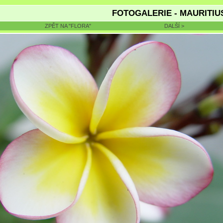
FOTOGALERIE - MAURITIU
ZPĚT NA "FLORA"
DALŠÍ >