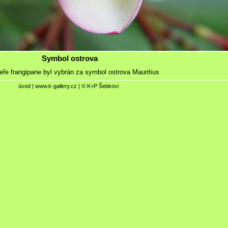
Symbol ostrova
eře frangipane byl vybrán za symbol ostrova Mauritius
úvod
|
www.k-gallery.cz
| © K+P Šebkovi