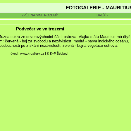
FOTOGALERIE - MAURITIU
ZPĚT NA "VNITROZEMÍ"
DALŠÍ >
Podvečer ve vnitrozemí
Muzea cukru ze severovýchodní části ostrova. Vlajka státu Mauritius má čtyři
am: červená - boj za svobodu a nezávislost, modrá - barva indického oceánu,
 budoucnosti po získání nezávislosti, zelená - bujná vegetace ostrova.
úvod
|
www.k-gallery.cz
| © K+P Šebkovi