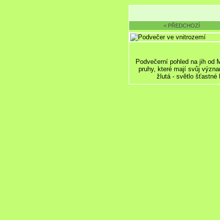
< PŘEDCHOZÍ
Podvečerní pohled na jih od 
pruhy, které mají svůj význ
žlutá - světlo šťastné