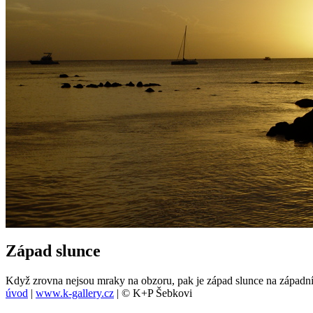
Západ slunce
Když zrovna nejsou mraky na obzoru, pak je západ slunce na západ
úvod
|
www.k-gallery.cz
| © K+P Šebkovi