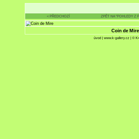
< PŘEDCHOZÍ
ZPĚT NA "POHLEDY Z 
Coin de Mire
úvod
|
www.k-gallery.cz
| © K