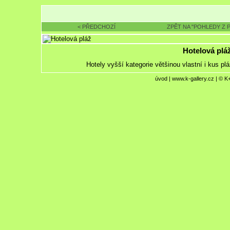
< PŘEDCHOZÍ
ZPĚT NA "POHLEDY Z 
Hotelová plá
Hotely vyšší kategorie většinou vlastní i kus 
úvod
|
www.k-gallery.cz
| © K