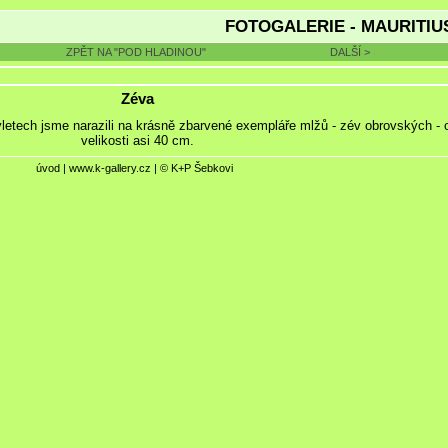
FOTOGALERIE - MAURITIU
ZPĚT NA "POD HLADINOU"
DALŠÍ >
Zéva
ýletech jsme narazili na krásně zbarvené exempláře mlžů - zév obrovských - 
velikosti asi 40 cm.
úvod
|
www.k-gallery.cz
| © K+P Šebkovi