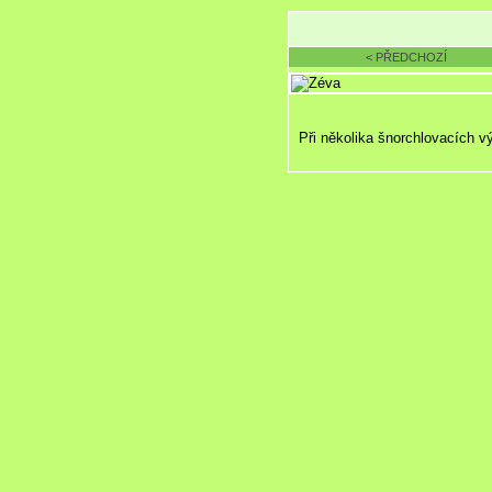
< PŘEDCHOZÍ
Při několika šnorchlovacích v