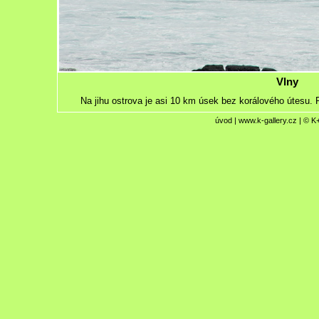
Vlny
Na jihu ostrova je asi 10 km úsek bez korálového útesu. 
úvod
|
www.k-gallery.cz
| © K