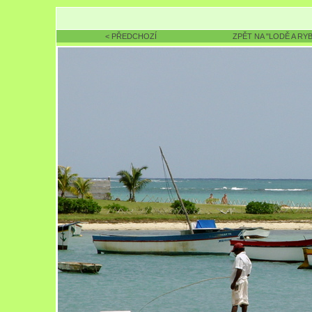
< PŘEDCHOZÍ
ZPĚT NA "LODĚ A RYB