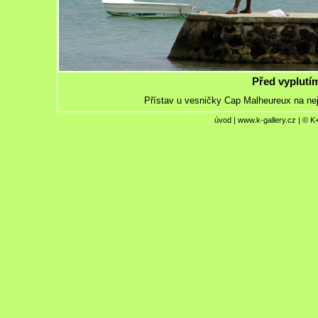
Před vyplutí
Přístav u vesničky Cap Malheureux na ne
úvod
|
www.k-gallery.cz
| © K