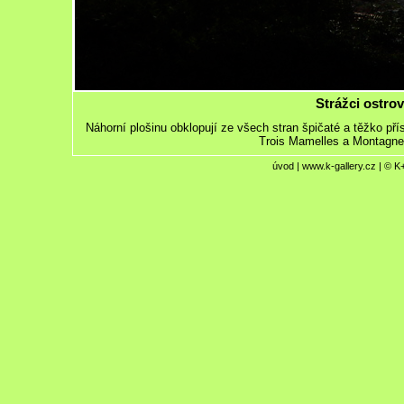
Strážci ostro
Náhorní plošinu obklopují ze všech stran špičaté a těžko př
Trois Mamelles a Montagn
úvod
|
www.k-gallery.cz
| © K