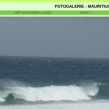
FOTOGALERIE - MAURITIU
ZPĚT NA "POHLEDY Z PLÁŽE"
DALŠÍ >