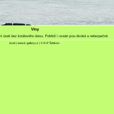
Vlny
 km úsek bez korálového útesu. Pobřeží i oceán jsou divoké a nebezpečné.
úvod
|
www.k-gallery.cz
| © K+P Šebkovi