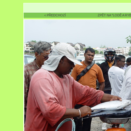
< PŘEDCHOZÍ
ZPĚT NA "LODĚ A RYB