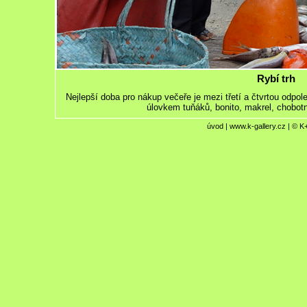
Rybí trh
Nejlepší doba pro nákup večeře je mezi třetí a čtvrtou odpol
úlovkem tuňáků, bonito, makrel, chobotn
úvod
|
www.k-gallery.cz
| © K