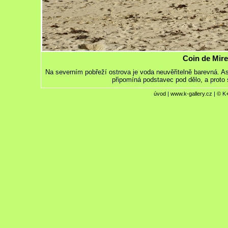
Coin de Mire
Na severním pobřeží ostrova je voda neuvěřitelně barevná. As
připomíná podstavec pod dělo, a proto 
úvod
|
www.k-gallery.cz
| © K