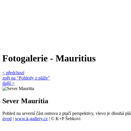
Fotogalerie - Mauritius
< předchozí
zpět na "Pohledy z pláže"
další >
Sever Mauritia
Pohled na severní část ostrova z ptačí perspektivy, vlevo je dlouhá 
úvod
|
www.k-gallery.cz
| © K+P Šebkovi