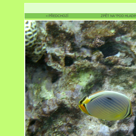
< PŘEDCHOZÍ
ZPĚT NA "POD HLADI