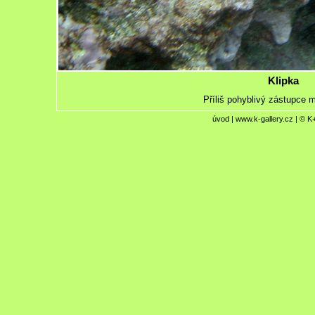
Klipka
Příliš pohyblivý zástupce 
úvod
|
www.k-gallery.cz
| © K