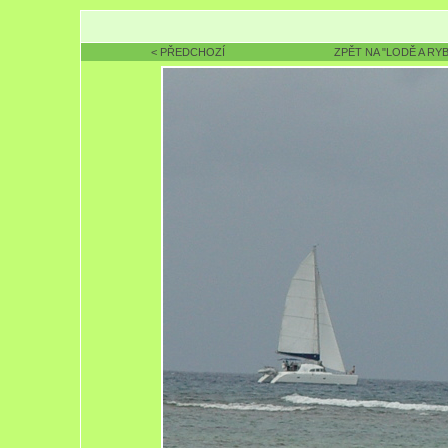
< PŘEDCHOZÍ
ZPĚT NA "LODĚ A RYB