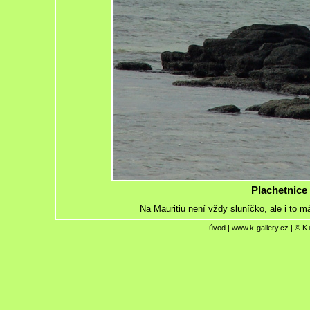
Plachetnice
Na Mauritiu není vždy sluníčko, ale i to m
úvod
|
www.k-gallery.cz
| © K