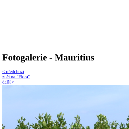
Fotogalerie - Mauritius
< předchozí
zpět na "Flora"
další >