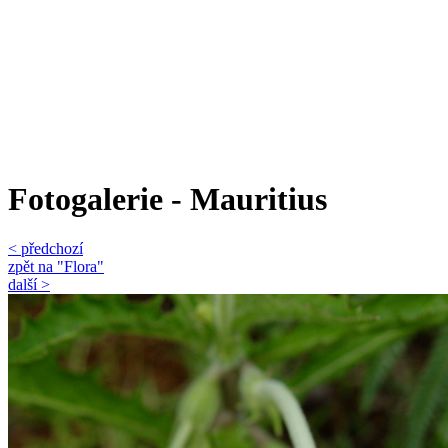
Fotogalerie - Mauritius
< předchozí
zpět na "Flora"
další >