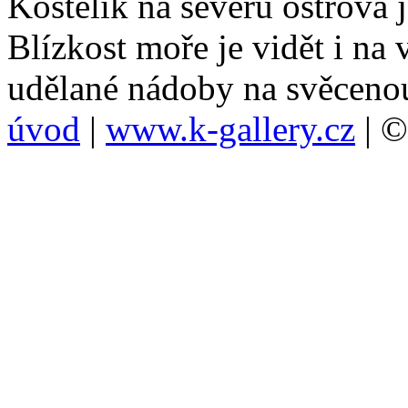
Kostelík na severu ostrova 
Blízkost moře je vidět i na 
udělané nádoby na svěceno
úvod
|
www.k-gallery.cz
| ©