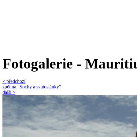
Fotogalerie - Mauriti
< předchozí
zpět na "Sochy a svatostánky"
další >