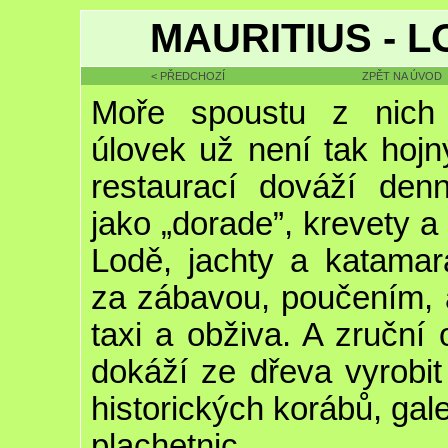
MAURITIUS - L
< PŘEDCHOZÍ
ZPĚT NA ÚVOD
Moře spoustu z nich 
úlovek už není tak hojn
restaurací dováží denn
jako „dorade”, krevety a 
Lodě, jachty a katamar
za zábavou, poučením, a
taxi a obživa. A zruční 
dokáží ze dřeva vyrobit
historických korábů, gal
plachetnic.