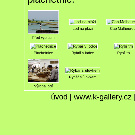
Loď na pláži
Cap Malheure
Před vyplutím
Plachetnice
Rybář v loďce
Rybí trh
Rybář s úlovkem
Výroba lodí
úvod
|
www.k-gallery.cz