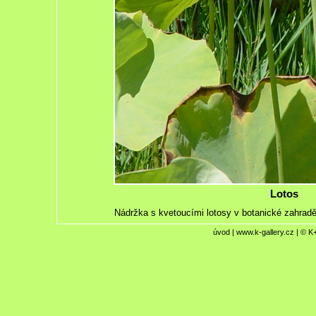
Lotos
Nádržka s kvetoucími lotosy v botanické zahrad
úvod
|
www.k-gallery.cz
| © K