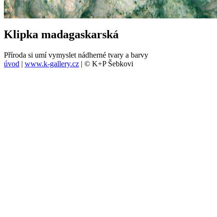
Klipka madagaskarská
Příroda si umí vymyslet nádherné tvary a barvy
úvod
|
www.k-gallery.cz
| © K+P Šebkovi