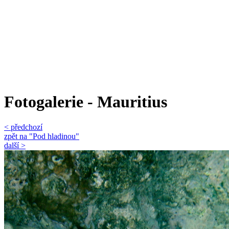
Fotogalerie - Mauritius
< předchozí
zpět na "Pod hladinou"
další >