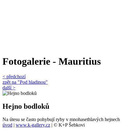
Fotogalerie - Mauritius
< předchozí
zpět na "Pod hladinou"
další >
Hejno bodloků
Na útesu se často pohybují ryby v mnohasethlavých hejnech
úvod
|
www.k-gallery.cz
| © K+P Šebkovi