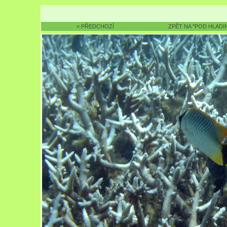
< PŘEDCHOZÍ
ZPĚT NA "POD HLADI