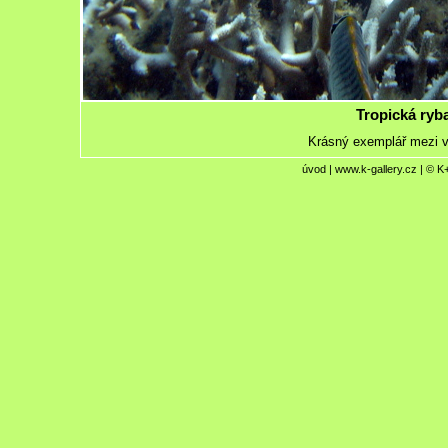
Tropická ryb
Krásný exemplář mezi v
úvod
|
www.k-gallery.cz
| © K