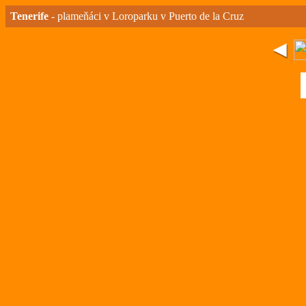
Tenerife
- plameňáci v Loroparku v Puerto de la Cruz